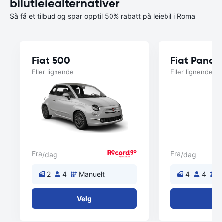
bilutleiealternativer
Så få et tilbud og spar opptil 50% rabatt på leiebil i Roma
Fiat 500
Fiat Panda
Eller lignende
Eller lignende
Fra
Fra
/dag
/dag
2
4
Manuelt
4
4
M
Velg
V