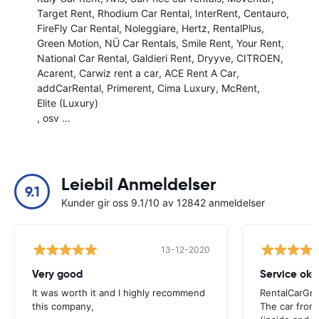
Target Rent
Rhodium Car Rental
InterRent
Centauro
FireFly Car Rental
Noleggiare
Hertz
RentalPlus
Green Motion
NÜ Car Rentals
Smile Rent
Your Rent
National Car Rental
Galdieri Rent
Dryyve
CITROEN
Acarent
Carwiz rent a car
ACE Rent A Car
addCarRental
Primerent
Cima Luxury
McRent
Elite (Luxury)
, osv ...
Leiebil Anmeldelser
9.1
Kunder gir oss 9.1/10 av 12842 anmeldelser
13-12-2020
Very good
Service okay
It was worth it and I highly recommend
RentalCarGro
this company,
The car from