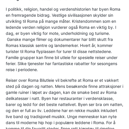
I politikk, religion, handel og verdenshistorien har byen Roma
en fremragende bidrag. Vestlige sivilisasjonen skylder sin
utvikling til Roma på mange måter. Kristendommen som en
ledende verden religion vurderer også Roma en viktig by. I
dag, er byen viktig for mote, underholdning og turisme.
Ganske mange filmer og dokumentarer har blitt skutt fra
Romas klassisk sentre og landemerker. Hvert år, kommer
turister til Roma flyplassen for turer til disse nettstedene.
Familie grupper kan finne bil utleie for spesielle reiser under
ferier. Slike tjenester har fantastiske rabatter for sesongens
reise i periodene.
Reiser over Roma Bilutleie vil bekrefte at Roma er et vakkert
sted på dagen og natten. Mens besøkende finne attraksjoner i
gamle ruiner i løpet av dagen, kan de smake best av Roma
delikatesser i natt. Byen har restauranter i verdensklasse,
barer og ledd for det beste nattelivet. Byen ser bra om natten,
og den er full av liv. Leddene har en rekke musikk inkludert
live band og tradisjonell musikk. Unge mennesker kan nyte
dans til moderne hip hop i populære leddene i Roma. For å
komme til din favoritt steder, finne rett kjøretøy til rimelige