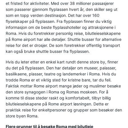
et fristed for aktiviteter. Med over 38 millioner passasjerer
som passerer gjennom flyplassen hvert år, den skiller seg ut
som en topp verden destinasjon. Det har over 160
flyselskaper på flyplassen. Fra flyplassen finner du viktig
informasjon om de beste flyplasshoteller og attraksjonene i
Roma. Hvis du foretrekker personlig reise, bilutleieselskapene
på Rome airport har alle detaljer. Shuttle busser for alternative
reise for det er drosjer. De som foretrekker offentlig transport
kan også bruke shuttle busser fra flyplassen.
Hvis du leter etter en enkel kart rundt denne store by, finner
du det på flyplassen. Den har detaljer om museer, palasser,
basilikaene, plasser, teatre og landemerker i Roma. Hvis du
trodde Roma er et viktig sted for kristne bare, tar du feil.
Faktisk mottar Rome airport mange jøder og muslimer besøke
den store synagogen i Roma og Romas moskeen. For å
komme til disse steder raskt og komfortabelt, tilbyr billig
bilutleieselskapene på Rome airport løsningen. Dette er
praktisk reise for enkeltpersoner og grupper som besøker den
store byen Roma.
Flere grunner til å besøke Roma med bilutleie