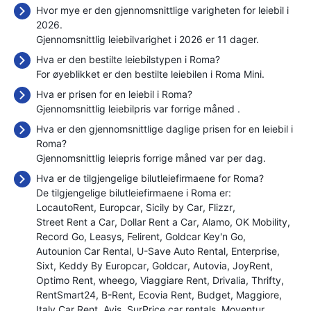
Hvor mye er den gjennomsnittlige varigheten for leiebil i
2026.
Gjennomsnittlig leiebilvarighet i 2026 er 11 dager.
Hva er den bestilte leiebilstypen i Roma?
For øyeblikket er den bestilte leiebilen i Roma Mini.
Hva er prisen for en leiebil i Roma?
Gjennomsnittlig leiebilpris var forrige måned
.
Hva er den gjennomsnittlige daglige prisen for en leiebil i
Roma?
Gjennomsnittlig leiepris forrige måned var
per dag.
Hva er de tilgjengelige bilutleiefirmaene for Roma?
De tilgjengelige bilutleiefirmaene i Roma er:
LocautoRent
Europcar
Sicily by Car
Flizzr
Street Rent a Car
Dollar Rent a Car
Alamo
OK Mobility
Record Go
Leasys
Felirent
Goldcar Key'n Go
Autounion Car Rental
U-Save Auto Rental
Enterprise
Sixt
Keddy By Europcar
Goldcar
Autovia
JoyRent
Optimo Rent
wheego
Viaggiare Rent
Drivalia
Thrifty
RentSmart24
B-Rent
Ecovia Rent
Budget
Maggiore
Italy Car Rent
Avis
SurPrice car rentals
Moventur