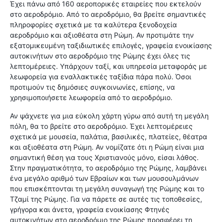
Έχει πάνω από 160 αεροπορικές εταιρείες που εκτελούν
στο αεροδρόμιο. Από το αεροδρόμιο, θα βρείτε σημαντικές
πληροφορίες σχετικά με τα καλύτερα ξενοδοχεία
αεροδρόμιο και αξιοθέατα στη Ρώμη. Αν προτιμάτε την
εξατομικευμένη ταξιδιωτικές επιλογές, γραφεία ενοικίασης
αυτοκινήτων στο αεροδρόμιο της Ρώμης έχει όλες τις
λεπτομέρειες. Υπάρχουν ταξί, και υπηρεσία μεταφοράς με
λεωφορεία για εναλλακτικές ταξίδια πάρα πολύ. Όσοι
προτιμούν τις δημόσιες συγκοινωνίες, επίσης, να
χρησιμοποιήσετε λεωφορεία από το αεροδρόμιο.
Αν ψάχνετε για μια εύκολη χάρτη γύρω από αυτή τη μεγάλη
πόλη, θα το βρείτε στο αεροδρόμιο. Έχει λεπτομέρειες
σχετικά με μουσεία, παλάτια, βασιλικές, πλατείες, θέατρα
και αξιοθέατα στη Ρώμη. Αν νομίζατε ότι η Ρώμη είναι μια
σημαντική θέση για τους Χριστιανούς μόνο, είσαι λάθος.
Στην πραγματικότητα, το αεροδρόμιο της Ρώμης, λαμβάνει
ένα μεγάλο αριθμό των Εβραίων και των μουσουλμάνων
που επισκέπτονται τη μεγάλη συναγωγή της Ρώμης και το
Τζαμί της Ρώμης. Για να πάρετε σε αυτές τις τοποθεσίες,
γρήγορα και άνετα, γραφεία ενοικίασης Φτηνές
αυτοκινήτων στο αεροδρόμιο της Ρώμης προσφέρει τη