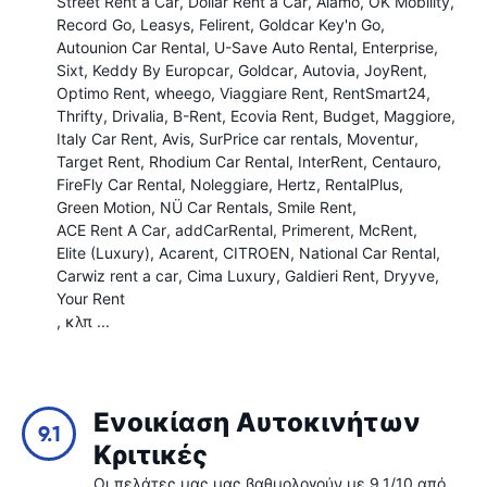
Street Rent a Car
Dollar Rent a Car
Alamo
OK Mobility
Record Go
Leasys
Felirent
Goldcar Key'n Go
Autounion Car Rental
U-Save Auto Rental
Enterprise
Sixt
Keddy By Europcar
Goldcar
Autovia
JoyRent
Optimo Rent
wheego
Viaggiare Rent
RentSmart24
Thrifty
Drivalia
B-Rent
Ecovia Rent
Budget
Maggiore
Italy Car Rent
Avis
SurPrice car rentals
Moventur
Target Rent
Rhodium Car Rental
InterRent
Centauro
FireFly Car Rental
Noleggiare
Hertz
RentalPlus
Green Motion
NÜ Car Rentals
Smile Rent
ACE Rent A Car
addCarRental
Primerent
McRent
Elite (Luxury)
Acarent
CITROEN
National Car Rental
Carwiz rent a car
Cima Luxury
Galdieri Rent
Dryyve
Your Rent
, κλπ ...
Ενοικίαση Αυτοκινήτων
9.1
Κριτικές
Οι πελάτες μας μας βαθμολογούν με 9.1/10 από