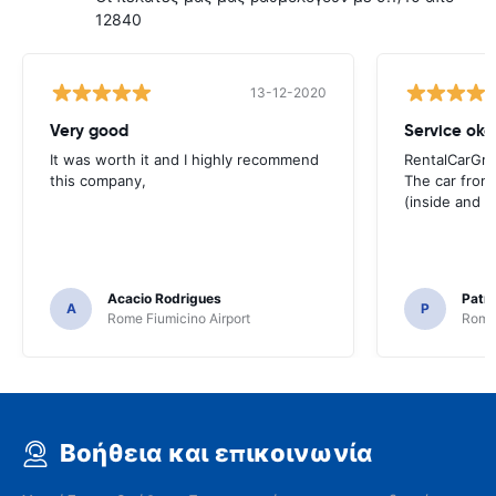
12840
13-12-2020
Very good
Service okay
It was worth it and I highly recommend
RentalCarGro
this company,
The car from
(inside and 
Acacio Rodrigues
Patri
A
P
Rome Fiumicino Airport
Rome 
Βοήθεια και επικοινωνία