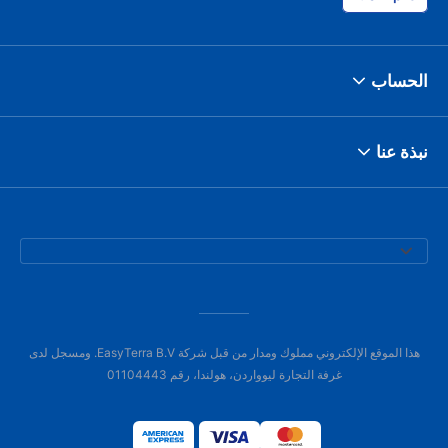
الحساب
نبذة عنا
هذا الموقع الإلكتروني مملوك ومدار من قبل شركة EasyTerra B.V. ومسجل لدى
غرفة التجارة ليوواردن، هولندا، رقم 01104443