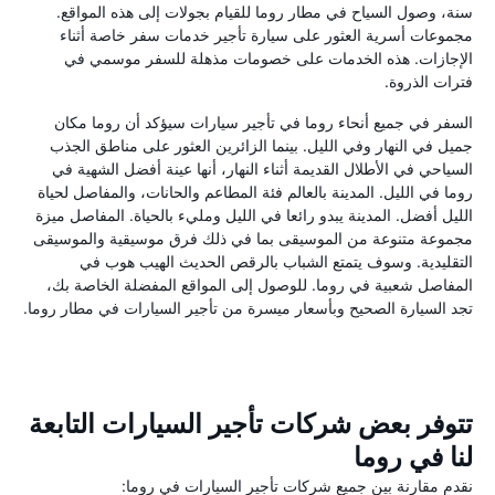
سنة، وصول السياح في مطار روما للقيام بجولات إلى هذه المواقع.
مجموعات أسرية العثور على سيارة تأجير خدمات سفر خاصة أثناء
الإجازات. هذه الخدمات على خصومات مذهلة للسفر موسمي في
فترات الذروة.
السفر في جميع أنحاء روما في تأجير سيارات سيؤكد أن روما مكان
جميل في النهار وفي الليل. بينما الزائرين العثور على مناطق الجذب
السياحي في الأطلال القديمة أثناء النهار، أنها عينة أفضل الشهية في
روما في الليل. المدينة بالعالم فئة المطاعم والحانات، والمفاصل لحياة
الليل أفضل. المدينة يبدو رائعا في الليل ومليء بالحياة. المفاصل ميزة
مجموعة متنوعة من الموسيقى بما في ذلك فرق موسيقية والموسيقى
التقليدية. وسوف يتمتع الشباب بالرقص الحديث الهيب هوب في
المفاصل شعبية في روما. للوصول إلى المواقع المفضلة الخاصة بك،
تجد السيارة الصحيح وبأسعار ميسرة من تأجير السيارات في مطار روما.
تتوفر بعض شركات تأجير السيارات التابعة
لنا في روما
نقدم مقارنة بين جميع شركات تأجير السيارات في روما: