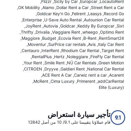
Flizzr
Sicily by Car
Europcar
LocautoRent
OK Mobility
Alamo
Dollar Rent a Car
Street Rent a Car
Goldcar Key'n Go
Felirent
Leasys
Record Go
Enterprise
U-Save Auto Rental
Autounion Car Rental
JoyRent
Autovia
Goldcar
Keddy By Europcar
Sixt
Thrifty
Drivalia
Viaggiare Rent
wheego
Optimo Rent
Maggiore
Budget
Ecovia Rent
B-Rent
RentSmart24
Moventur
SurPrice car rentals
Avis
Italy Car Rent
Centauro
InterRent
Rhodium Car Rental
Target Rent
RentalPlus
Hertz
Noleggiare
FireFly Car Rental
Your Rent
Smile Rent
NÜ Car Rentals
Green Motion
CITROEN
Dryyve
Galdieri Rent
National Car Rental
ACE Rent A Car
Carwiz rent a car
Acarent
McRent
Cima Luxury
Primerent
addCarRental
Elite (Luxury)
تأجير سيارة استعراض
9.1
قام عملاؤنا بتقييمنا على 9.1/ 10 من أصل 12842