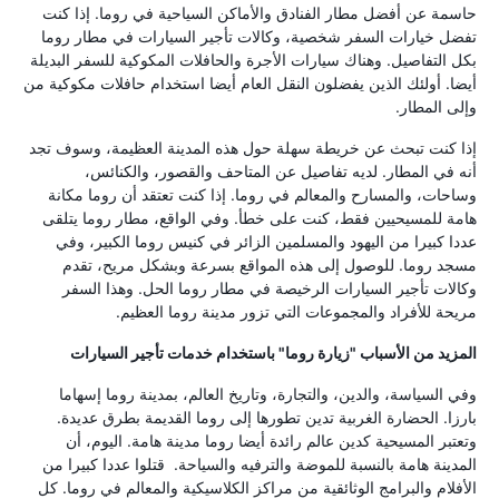
حاسمة عن أفضل مطار الفنادق والأماكن السياحية في روما. إذا كنت
تفضل خيارات السفر شخصية، وكالات تأجير السيارات في مطار روما
بكل التفاصيل. وهناك سيارات الأجرة والحافلات المكوكية للسفر البديلة
أيضا. أولئك الذين يفضلون النقل العام أيضا استخدام حافلات مكوكية من
وإلى المطار.
إذا كنت تبحث عن خريطة سهلة حول هذه المدينة العظيمة، وسوف تجد
أنه في المطار. لديه تفاصيل عن المتاحف والقصور، والكنائس،
وساحات، والمسارح والمعالم في روما. إذا كنت تعتقد أن روما مكانة
هامة للمسيحيين فقط، كنت على خطأ. وفي الواقع، مطار روما يتلقى
عددا كبيرا من اليهود والمسلمين الزائر في كنيس روما الكبير، وفي
مسجد روما. للوصول إلى هذه المواقع بسرعة وبشكل مريح، تقدم
وكالات تأجير السيارات الرخيصة في مطار روما الحل. وهذا السفر
مريحة للأفراد والمجموعات التي تزور مدينة روما العظيم.
المزيد من الأسباب "زيارة روما" باستخدام خدمات تأجير السيارات
وفي السياسة، والدين، والتجارة، وتاريخ العالم، بمدينة روما إسهاما
بارزا. الحضارة الغربية تدين تطورها إلى روما القديمة بطرق عديدة.
وتعتبر المسيحية كدين عالم رائدة أيضا روما مدينة هامة. اليوم، أن
المدينة هامة بالنسبة للموضة والترفيه والسياحة. قتلوا عددا كبيرا من
الأفلام والبرامج الوثائقية من مراكز الكلاسيكية والمعالم في روما. كل