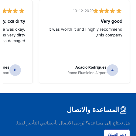
13-12-2020
ay, car dirty
Very good
ice was okay.
It was worth it and I highly recommend
as very dirty
this company,
 was damaged.
 Vries
Acacio Rodrigues
P
A
irport
Rome Fiumicino Airport
المساعدة والاتصال
هل تحتاج إلى مساعدة؟ يُرجى الاتصال بأخصائيي التأجير لدينا.
دعم العملاء