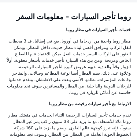
روما تأجير السيارات - معلومات السفر
خدمات تأجير السيارات في مطار روما
مطار روما واحدة من ازدحاما في أوروبا. يقع في إيطاليا، قد 3 محطات
لنقل الركاب ومرافق أفضل لبناء مطار حديث. داخل المطار، ويمكن
العثور على الركاب السفر خدمات النقل يمكن الاعتماد عليها للقطاع
الخاص ومريحة. ومن بين هذه السيارة تأجير خدمات بأسعار معقولة. أولاً
الزوار وقتاً والعادية لديهم عروض كبيرة لتأجير السيارات الرخيصة.
وعلاوة على ذلك، يضم المطار أيضا نوعية المطاعم وصالات، والمتاجر
وقاعات المؤتمرات. نظامها الأمني يبعث على الاطمئنان، وتقدم خدماتها
للرحلات الدولية والداخلية. من المطار والمسافرين سوف تجد معلومات
حاسمة عن أماكن للزيارة في روما.
الارتباط مع تأجير سيارات رخيصة من مطار روما
تقدم خدمات تأجير السيارات الرخيصة التقاء الخدمات في متعتك. مطار
روما ملاذ للأنشطة. مع ما يزيد على 38 مليون راكب يمر عبر المطار
سنوياً، فإنه تبرز كوجهة عالم العلوي. ويضم ما يزيد على 160 شركة
الخطوط الجوية العاملة في المطار. من المطار، وسوف تجد معلومات