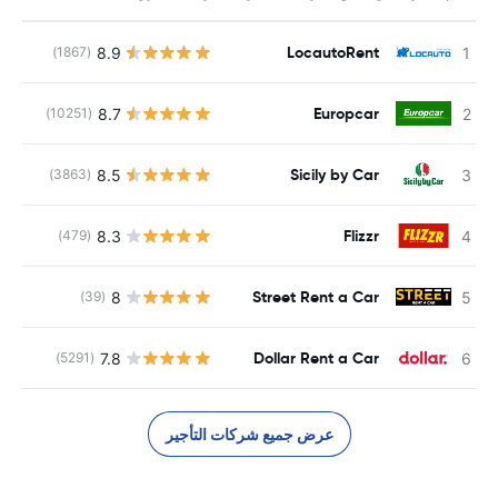
LocautoRent
8.9
(1867)
Europcar
8.7
(10251)
Sicily by Car
8.5
(3863)
Flizzr
8.3
(479)
Street Rent a Car
8
(39)
Dollar Rent a Car
7.8
(5291)
عرض جميع شركات التأجير